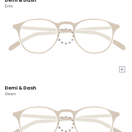
Demi & Dash
Echo
+
Demi & Dash
Gleam