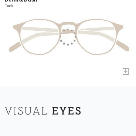
Tank
+