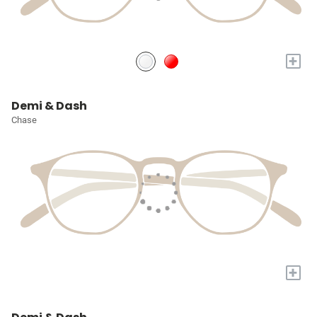
+
Demi & Dash
Chase
+